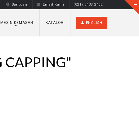
Bantuan
Email Kami
(021) 5438 2492
MESIN KEMASAN
KATALOG
ENGLISH
G CAPPING"